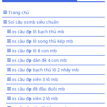
Trang chủ
Soi câu xsmb siêu chuẩn
xs cầu đẹp lô bạch thủ mb
xs cầu đẹp lô song thủ kép mb
xs cầu đẹp lô 8 con mb
xs cầu đẹp dàn đề 4 con mb
xs cầu đẹp bạch thủ lô 2 nháy mb
xs cầu đẹp xiên 3 lô mb
xs cầu đẹp đề đầu đuôi mb
xs cầu đẹp xiên 2 lô mb