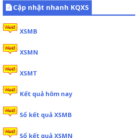
Cập nhật nhanh KQXS
XSMB
XSMN
XSMT
Kết quả hôm nay
Sổ kết quả XSMB
Sổ kết quả XSMN