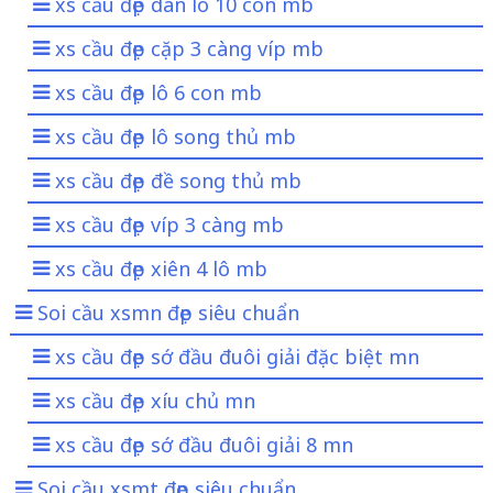
xs cầu đẹp dàn lô 10 con mb
xs cầu đẹp cặp 3 càng víp mb
xs cầu đẹp lô 6 con mb
xs cầu đẹp lô song thủ mb
xs cầu đẹp đề song thủ mb
xs cầu đẹp víp 3 càng mb
xs cầu đẹp xiên 4 lô mb
Soi cầu xsmn đẹp siêu chuẩn
xs cầu đẹp sớ đầu đuôi giải đặc biệt mn
xs cầu đẹp xíu chủ mn
xs cầu đẹp sớ đầu đuôi giải 8 mn
Soi cầu xsmt đẹp siêu chuẩn