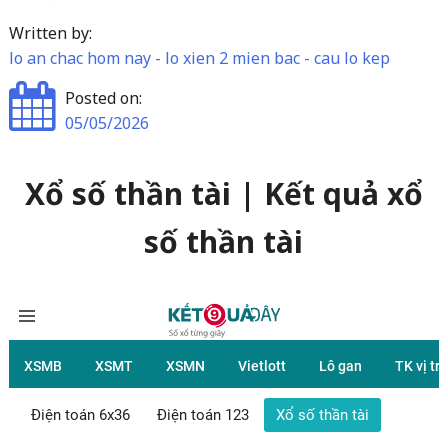
Written by:
lo an chac hom nay - lo xien 2 mien bac - cau lo kep
Posted on:
05/05/2026
Xổ số thần tài | Kết quả xổ
số thần tài