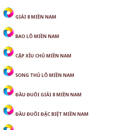
GIẢI 8 MIỀN NAM
BAO LÔ MIỀN NAM
CẶP XỈU CHỦ MIỀN NAM
SONG THỦ LÔ MIỀN NAM
ĐẦU ĐUÔI GIẢI 8 MIỀN NAM
ĐẦU ĐUÔI ĐẶC BIỆT MIỀN NAM