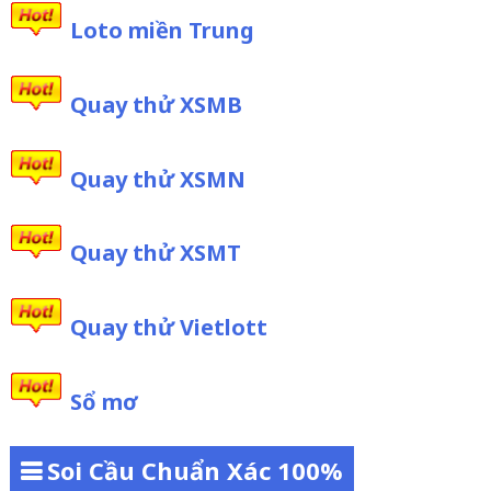
Loto miền Trung
Quay thử XSMB
Quay thử XSMN
Quay thử XSMT
Quay thử Vietlott
Sổ mơ
Soi Cầu Chuẩn Xác 100%