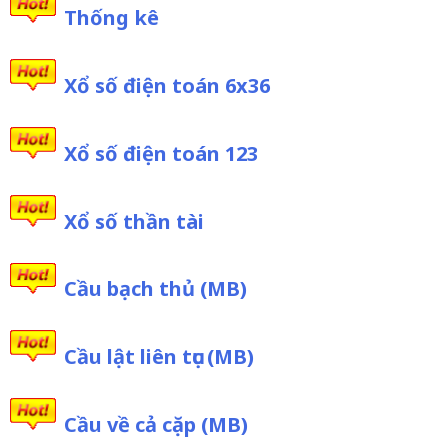
Thống kê
Xổ số điện toán 6x36
Xổ số điện toán 123
Xổ số thần tài
Cầu bạch thủ (MB)
Cầu lật liên tục (MB)
Cầu về cả cặp (MB)