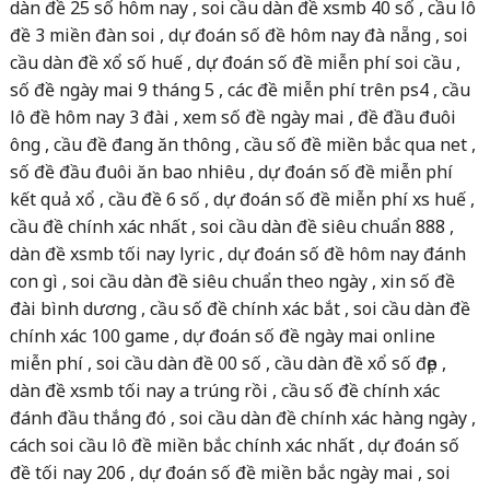
dàn đề 25 số hôm nay , soi cầu dàn đề xsmb 40 số , cầu lô
đề 3 miền đàn soi , dự đoán số đề hôm nay đà nẵng , soi
cầu dàn đề xổ số huế , dự đoán số đề miễn phí soi cầu ,
số đề ngày mai 9 tháng 5 , các đề miễn phí trên ps4 , cầu
lô đề hôm nay 3 đài , xem số đề ngày mai , đề đầu đuôi
ông , cầu đề đang ăn thông , cầu số đề miền bắc qua net ,
số đề đầu đuôi ăn bao nhiêu , dự đoán số đề miễn phí
kết quả xổ , cầu đề 6 số , dự đoán số đề miễn phí xs huế ,
cầu đề chính xác nhất , soi cầu dàn đề siêu chuẩn 888 ,
dàn đề xsmb tối nay lyric , dự đoán số đề hôm nay đánh
con gì , soi cầu dàn đề siêu chuẩn theo ngày , xin số đề
đài bình dương , cầu số đề chính xác bắt , soi cầu dàn đề
chính xác 100 game , dự đoán số đề ngày mai online
miễn phí , soi cầu dàn đề 00 số , cầu dàn đề xổ số đẹp ,
dàn đề xsmb tối nay a trúng rồi , cầu số đề chính xác
đánh đầu thắng đó , soi cầu dàn đề chính xác hàng ngày ,
cách soi cầu lô đề miền bắc chính xác nhất , dự đoán số
đề tối nay 206 , dự đoán số đề miền bắc ngày mai , soi