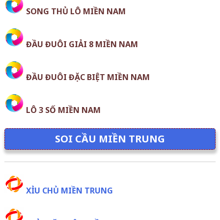
SONG THỦ LÔ MIỀN NAM
ĐẦU ĐUÔI GIẢI 8 MIỀN NAM
ĐẦU ĐUÔI ĐẶC BIỆT MIỀN NAM
LÔ 3 SỐ MIỀN NAM
SOI CẦU MIỀN TRUNG
XỈU CHỦ MIỀN TRUNG