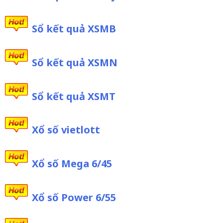
Sổ kết quả XSMB
Sổ kết quả XSMN
Sổ kết quả XSMT
Xổ số vietlott
Xổ số Mega 6/45
Xổ số Power 6/55