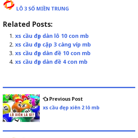
LÔ 3 SỐ MIỀN TRUNG
Related Posts:
xs cầu đẹp dàn lô 10 con mb
xs cầu đẹp cặp 3 càng víp mb
xs cầu đẹp dàn đề 10 con mb
xs cầu đẹp dàn đề 4 con mb
Điều
Previous
Previous Post
hướng
post:
xs cầu đẹp xiên 2 lô mb
bài
viết