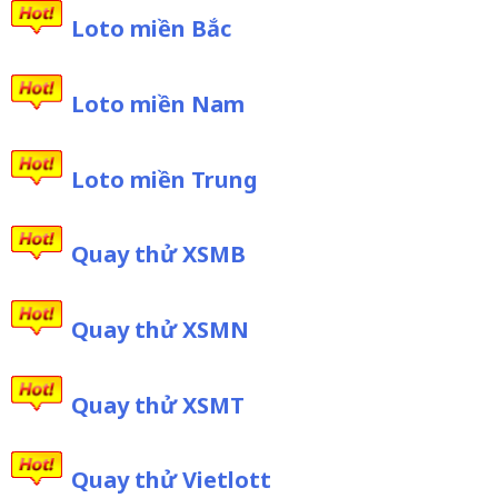
Loto miền Bắc
Loto miền Nam
Loto miền Trung
Quay thử XSMB
Quay thử XSMN
Quay thử XSMT
Quay thử Vietlott