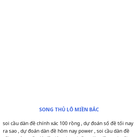
SONG THỦ LÔ MIỀN BẮC
soi cầu dàn đề chính xác 100 rồng , dự đoán số đề tối nay
ra sao , dự đoán dàn đề hôm nay power , soi cầu dàn đề