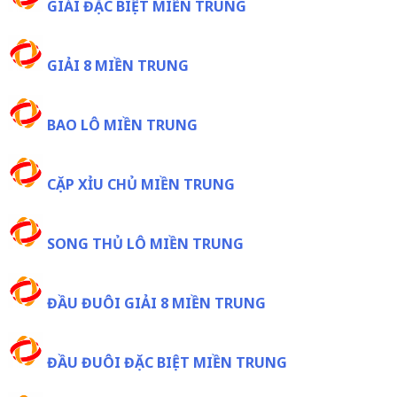
GIẢI ĐẶC BIỆT MIỀN TRUNG
GIẢI 8 MIỀN TRUNG
BAO LÔ MIỀN TRUNG
CẶP XỈU CHỦ MIỀN TRUNG
SONG THỦ LÔ MIỀN TRUNG
ĐẦU ĐUÔI GIẢI 8 MIỀN TRUNG
ĐẦU ĐUÔI ĐẶC BIỆT MIỀN TRUNG